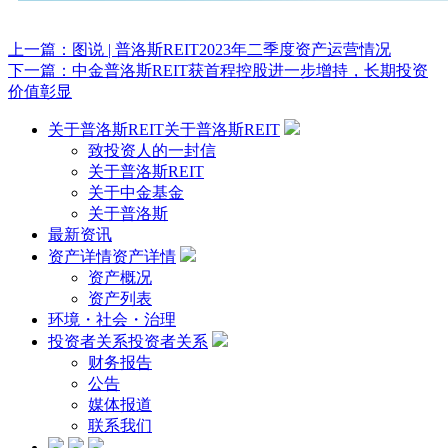
上一篇：
图说 | 普洛斯REIT2023年二季度资产运营情况
下一篇：
中金普洛斯REIT获首程控股进一步增持，长期投资
价值彰显
关于普洛斯REIT
关于普洛斯REIT
致投资人的一封信
关于普洛斯REIT
关于中金基金
关于普洛斯
最新资讯
资产详情
资产详情
资产概况
资产列表
环境・社会・治理
投资者关系
投资者关系
财务报告
公告
媒体报道
联系我们